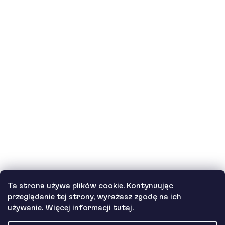
mogę pić koktajle białkowe?
Czy dzieci mogą pić koktajle białkowe?
Jak działa nasza obsługa klienta i gdzie
można uzyskać pomoc?
Zobacz wszystkie pytania
Autor
Ta strona używa plików cookie. Kontynuując
Andrea Tesařová
przeglądanie tej strony, wyrażasz zgodę na ich
PR
używanie. Więcej informacji
tutaj
.