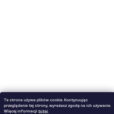
Jak działa nasza obsługa klienta i gdzie
można uzyskać pomoc?
Zobacz wszystkie pytania
Autor
Andrea Tesařová
PR
Ta strona używa plików cookie. Kontynuując
przeglądanie tej strony, wyrażasz zgodę na ich używanie.
Copyright 2026
Protein a Co
. Wszystkie prawa zastrzeżone.
Więcej informacji
tutaj
.
Opracował Shoptet Premium