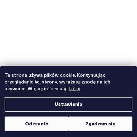
Jak działa nasza obsługa klienta i gdzie
można uzyskać pomoc?
Zobacz wszystkie pytania
Autor
Ta strona używa plików cookie. Kontynuując
Andrea Tesařová
przeglądanie tej strony, wyrażasz zgodę na ich
PR
używanie. Więcej informacji
tutaj
.
Ustawienia
Copyright 2026
Protein a Co
. Wszystkie prawa zastrzeżone.
Odrzucić
Zgadzam się
Opracował Shoptet Premium