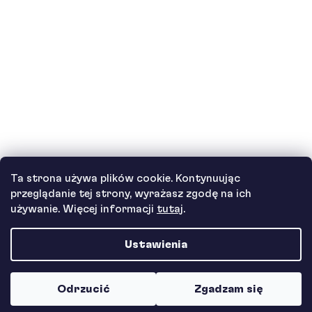
Jak działa nasza obsługa klienta i gdzie
można uzyskać pomoc?
Zobacz wszystkie pytania
Autor
Ta strona używa plików cookie. Kontynuując
Andrea Tesařová
przeglądanie tej strony, wyrażasz zgodę na ich
PR
używanie. Więcej informacji
tutaj
.
Ustawienia
Copyright 2026
Protein a Co
. Wszystkie prawa zastrzeżone.
Odrzucić
Zgadzam się
Opracował Shoptet Premium