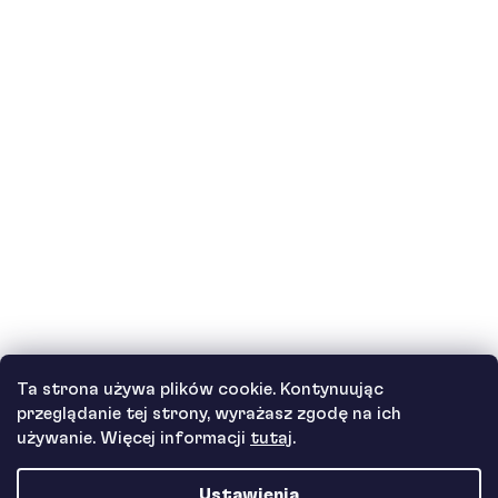
Czy dzieci mogą pić koktajle białkowe?
Jak działa nasza obsługa klienta i gdzie
można uzyskać pomoc?
Zobacz wszystkie pytania
Autor
Ta strona używa plików cookie. Kontynuując
Andrea Tesařová
przeglądanie tej strony, wyrażasz zgodę na ich
PR
używanie. Więcej informacji
tutaj
.
Ustawienia